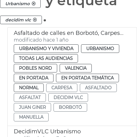
y etiqueta
Urbanismo
.
decidim vlc
Asfaltado de calles en Borbotó, Carpesa y Mauella
modificado hace 1 año
URBANISMO Y VIVIENDA
URBANISMO
TODAS LAS AUDIENCIAS
POBLES NORD
VALENCIA
EN PORTADA
EN PORTADA TEMÁTICA
NORMAL
CARPESA
ASFALTADO
ASFALTAT
DECIDIM VLC
JUAN GINER
BORBOTÓ
MANUELLA
DecidimVLC Urbanismo