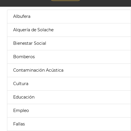
Albufera
Alquería de Solache
Bienestar Social
Bomberos
Contaminación Acústica
Cultura
Educación
Empleo
Fallas