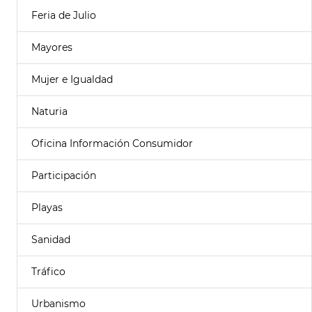
Feria de Julio
Mayores
Mujer e Igualdad
Naturia
Oficina Información Consumidor
Participación
Playas
Sanidad
Tráfico
Urbanismo