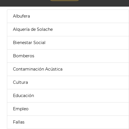
Albufera
Alquería de Solache
Bienestar Social
Bomberos
Contaminación Acústica
Cultura
Educación
Empleo
Fallas