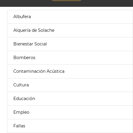
Albufera
Alquería de Solache
Bienestar Social
Bomberos
Contaminación Acústica
Cultura
Educación
Empleo
Fallas