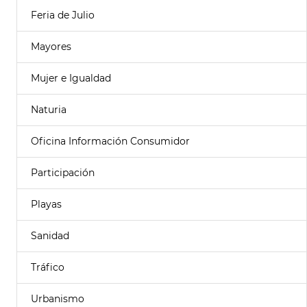
Feria de Julio
Mayores
Mujer e Igualdad
Naturia
Oficina Información Consumidor
Participación
Playas
Sanidad
Tráfico
Urbanismo