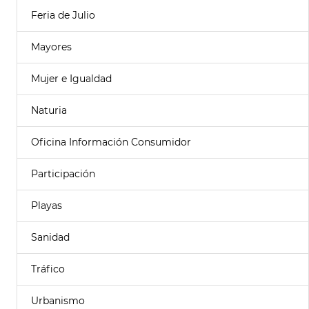
Feria de Julio
Mayores
Mujer e Igualdad
Naturia
Oficina Información Consumidor
Participación
Playas
Sanidad
Tráfico
Urbanismo