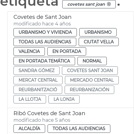
etiqueta
.
covetes sant joan
Covetes de Sant Joan
modificado hace 4 años
URBANISMO Y VIVIENDA
URBANISMO
TODAS LAS AUDIENCIAS
CIUTAT VELLA
VALENCIA
EN PORTADA
EN PORTADA TEMÁTICA
NORMAL
SANDRA GÓMEZ
COVETES SANT JOAN
MERCAT CENTRAL
MERCADO CENTRAL
REURBANITZACIÓ
REURBANIZACIÓN
LA LLOTJA
LA LONJA
Ribó Covetes de Sant Joan
modificado hace 5 años
ALCALDÍA
TODAS LAS AUDIENCIAS