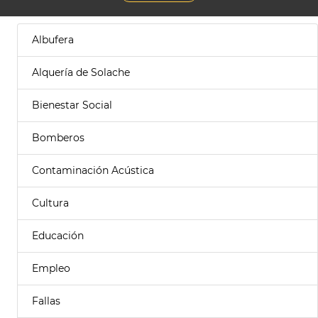
Albufera
Alquería de Solache
Bienestar Social
Bomberos
Contaminación Acústica
Cultura
Educación
Empleo
Fallas