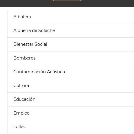
Albufera
Alquería de Solache
Bienestar Social
Bomberos
Contaminación Acústica
Cultura
Educación
Empleo
Fallas