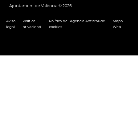
Ajuntament de València ©
2026
Aviso
Política
Política de
Agencia Antifraude
Mapa
legal
privacidad
cookies
Web