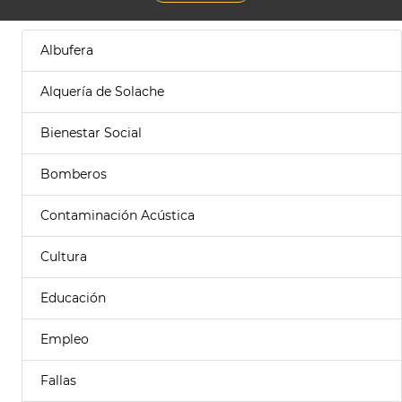
Albufera
Alquería de Solache
Bienestar Social
Bomberos
Contaminación Acústica
Cultura
Educación
Empleo
Fallas