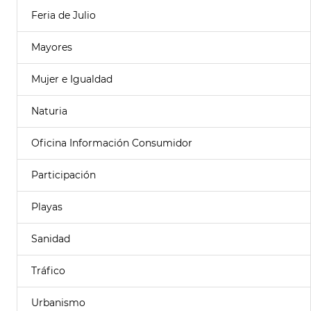
Feria de Julio
Mayores
Mujer e Igualdad
Naturia
Oficina Información Consumidor
Participación
Playas
Sanidad
Tráfico
Urbanismo