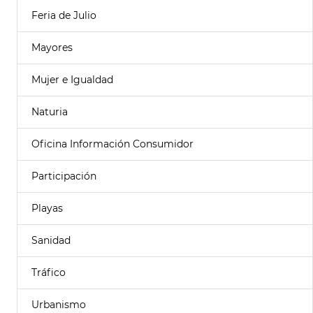
Feria de Julio
Mayores
Mujer e Igualdad
Naturia
Oficina Información Consumidor
Participación
Playas
Sanidad
Tráfico
Urbanismo