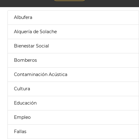
Albufera
Alquería de Solache
Bienestar Social
Bomberos
Contaminación Acústica
Cultura
Educación
Empleo
Fallas