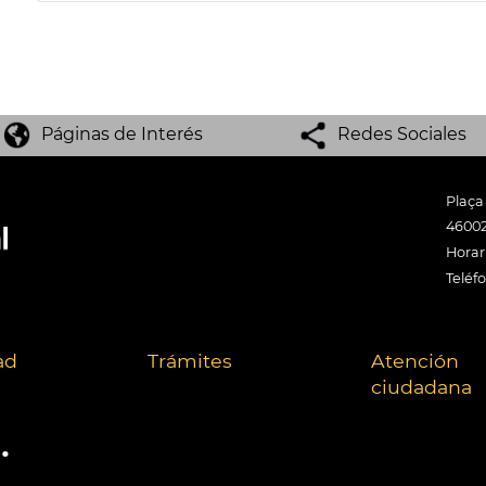
Páginas de Interés
Redes Sociales
Plaça
46002
Horari
Teléf
ad
Trámites
Atención
ciudadana
.