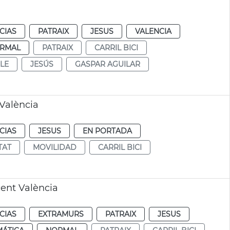
CIAS
PATRAIX
JESUS
VALENCIA
RMAL
PATRAIX
CARRIL BICI
LE
JESÚS
GASPAR AGUILAR
 València
CIAS
JESUS
EN PORTADA
TAT
MOVILIDAD
CARRIL BICI
cent València
CIAS
EXTRAMURS
PATRAIX
JESUS