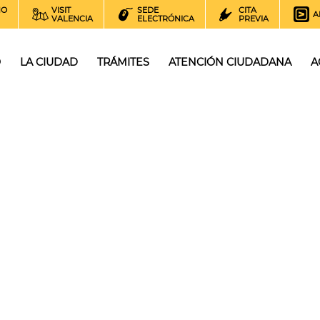
NO
VISIT
SEDE
CITA
A
VALENCIA
ELECTRÓNICA
PREVIA
O
LA CIUDAD
TRÁMITES
ATENCIÓN CIUDADANA
A