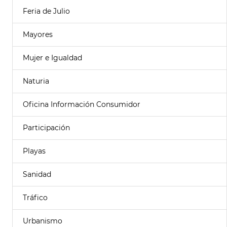
Feria de Julio
Mayores
Mujer e Igualdad
Naturia
Oficina Información Consumidor
Participación
Playas
Sanidad
Tráfico
Urbanismo