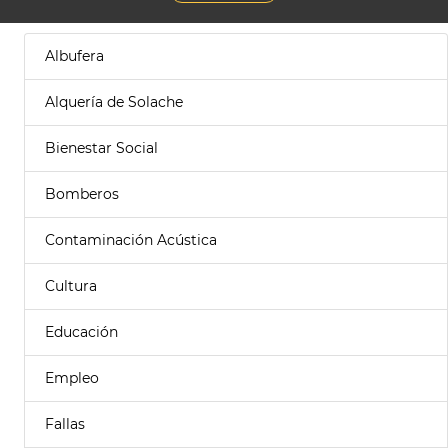
Albufera
Alquería de Solache
Bienestar Social
Bomberos
Contaminación Acústica
Cultura
Educación
Empleo
Fallas