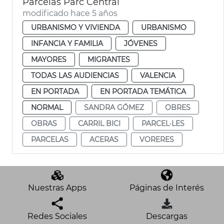
Parcelas Parc Central
modificado hace 5 años
URBANISMO Y VIVIENDA
URBANISMO
INFANCIA Y FAMILIA
JÓVENES
MAYORES
MIGRANTES
TODAS LAS AUDIENCIAS
VALENCIA
EN PORTADA
EN PORTADA TEMÁTICA
NORMAL
SANDRA GÓMEZ
OBRES
OBRAS
CARRIL BICI
PARCEL·LES
PARCELAS
ACERAS
VORERES
Nuestras Apps
Páginas de Interés
Redes Sociales
Descargas