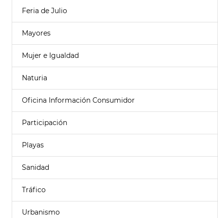
Feria de Julio
Mayores
Mujer e Igualdad
Naturia
Oficina Información Consumidor
Participación
Playas
Sanidad
Tráfico
Urbanismo