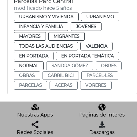
Parcelas Parc Central
modificado hace 5 años
URBANISMO Y VIVIENDA
URBANISMO
INFANCIA Y FAMILIA
JÓVENES
MAYORES
MIGRANTES
TODAS LAS AUDIENCIAS
VALENCIA
EN PORTADA
EN PORTADA TEMÁTICA
NORMAL
SANDRA GÓMEZ
OBRES
OBRAS
CARRIL BICI
PARCEL·LES
PARCELAS
ACERAS
VORERES
Nuestras Apps
Páginas de Interés
Redes Sociales
Descargas