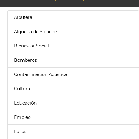
Albufera
Alquería de Solache
Bienestar Social
Bomberos
Contaminación Acústica
Cultura
Educación
Empleo
Fallas