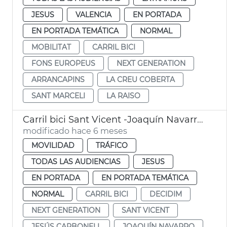
JESUS
VALENCIA
EN PORTADA
EN PORTADA TEMÁTICA
NORMAL
MOBILITAT
CARRIL BICI
FONS EUROPEUS
NEXT GENERATION
ARRANCAPINS
LA CREU COBERTA
SANT MARCELI
LA RAISO
Carril bici Sant Vicent -Joaquín Navarro València
modificado hace 6 meses
MOVILIDAD
TRÁFICO
TODAS LAS AUDIENCIAS
JESUS
EN PORTADA
EN PORTADA TEMÁTICA
NORMAL
CARRIL BICI
DECIDIM
NEXT GENERATION
SANT VICENT
JESÚS CARBONELL
JOAQUÍN NAVARRO