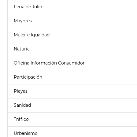
Feria de Julio
Mayores
Mujer e Igualdad
Naturia
Oficina Información Consumidor
Participación
Playas
Sanidad
Tráfico
Urbanismo