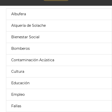
Albufera
Alquería de Solache
Bienestar Social
Bomberos
Contaminación Acústica
Cultura
Educación
Empleo
Fallas