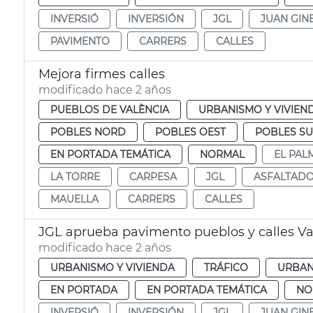
INVERSIÓ
INVERSIÓN
JGL
JUAN GIN
PAVIMENTO
CARRERS
CALLES
Mejora firmes calles
modificado hace 2 años
PUEBLOS DE VALÈNCIA
URBANISMO Y VIVIEN
POBLES NORD
POBLES OEST
POBLES S
EN PORTADA TEMÁTICA
NORMAL
EL PAL
LA TORRE
CARPESA
JGL
ASFALTAD
MAUELLA
CARRERS
CALLES
JGL aprueba pavimento pueblos y calles Va
modificado hace 2 años
URBANISMO Y VIVIENDA
TRÁFICO
URBAN
EN PORTADA
EN PORTADA TEMÁTICA
NO
INVERSIÓ
INVERSIÓN
JGL
JUAN GIN