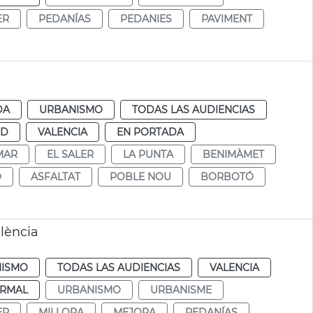
ER
PEDANÍAS
PEDANIES
PAVIMENT
DA
URBANISMO
TODAS LAS AUDIENCIAS
UD
VALENCIA
EN PORTADA
MAR
EL SALER
LA PUNTA
BENIMÀMET
O
ASFALTAT
POBLE NOU
BORBOTÓ
lència
ISMO
TODAS LAS AUDIENCIAS
VALENCIA
RMAL
URBANISMO
URBANISME
ER
MILLORA
MEJORA
PEDANÍAS