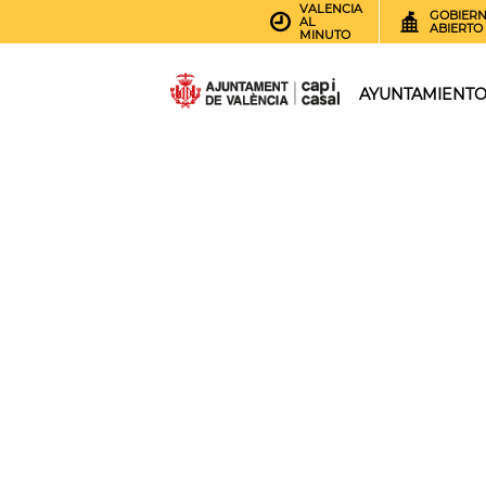
VALENCIA
GOBIER
AL
ABIERTO
MINUTO
AYUNTAMIENT