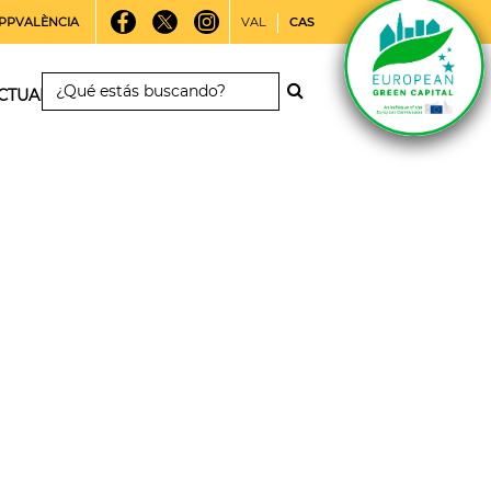
PPVALÈNCIA
VAL
CAS
CTUALIDAD