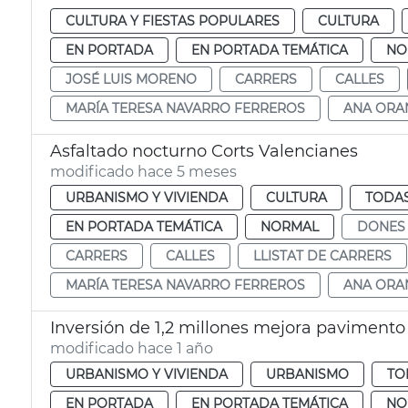
CULTURA Y FIESTAS POPULARES
CULTURA
EN PORTADA
EN PORTADA TEMÁTICA
NO
JOSÉ LUIS MORENO
CARRERS
CALLES
MARÍA TERESA NAVARRO FERREROS
ANA ORA
Asfaltado nocturno Corts Valencianes
modificado hace 5 meses
URBANISMO Y VIVIENDA
CULTURA
TODAS
EN PORTADA TEMÁTICA
NORMAL
DONES
CARRERS
CALLES
LLISTAT DE CARRERS
MARÍA TERESA NAVARRO FERREROS
ANA ORA
Inversión de 1,2 millones mejora pavimento
modificado hace 1 año
URBANISMO Y VIVIENDA
URBANISMO
TO
EN PORTADA
EN PORTADA TEMÁTICA
NO