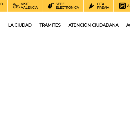
NO
VISIT
SEDE
CITA
A
VALENCIA
ELECTRÓNICA
PREVIA
O
LA CIUDAD
TRÁMITES
ATENCIÓN CIUDADANA
A