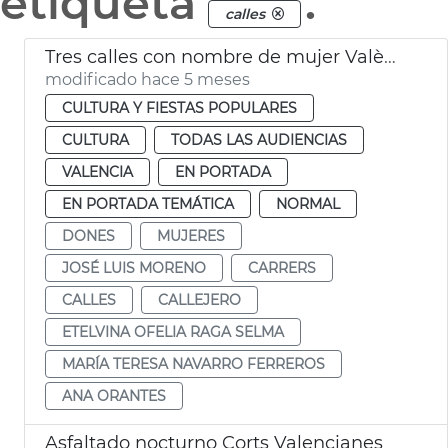
etiqueta
.
calles
Tres calles con nombre de mujer València
modificado hace 5 meses
CULTURA Y FIESTAS POPULARES
CULTURA
TODAS LAS AUDIENCIAS
VALENCIA
EN PORTADA
EN PORTADA TEMÁTICA
NORMAL
DONES
MUJERES
JOSÉ LUIS MORENO
CARRERS
CALLES
CALLEJERO
ETELVINA OFELIA RAGA SELMA
MARÍA TERESA NAVARRO FERREROS
ANA ORANTES
Asfaltado nocturno Corts Valencianes