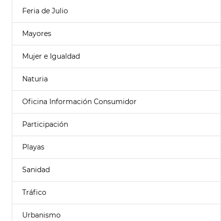
Feria de Julio
Mayores
Mujer e Igualdad
Naturia
Oficina Información Consumidor
Participación
Playas
Sanidad
Tráfico
Urbanismo