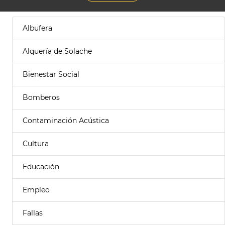
Albufera
Alquería de Solache
Bienestar Social
Bomberos
Contaminación Acústica
Cultura
Educación
Empleo
Fallas