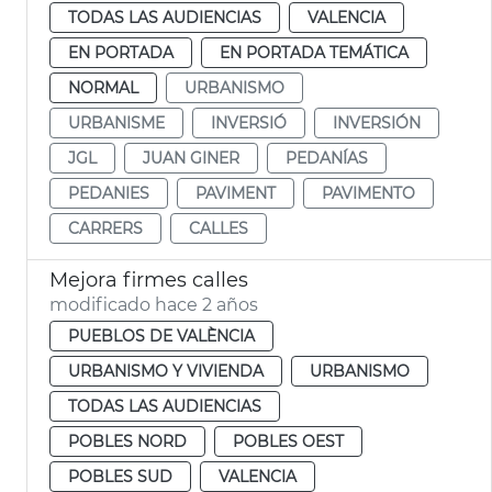
TODAS LAS AUDIENCIAS
VALENCIA
EN PORTADA
EN PORTADA TEMÁTICA
NORMAL
URBANISMO
URBANISME
INVERSIÓ
INVERSIÓN
JGL
JUAN GINER
PEDANÍAS
PEDANIES
PAVIMENT
PAVIMENTO
CARRERS
CALLES
Mejora firmes calles
modificado hace 2 años
PUEBLOS DE VALÈNCIA
URBANISMO Y VIVIENDA
URBANISMO
TODAS LAS AUDIENCIAS
POBLES NORD
POBLES OEST
POBLES SUD
VALENCIA