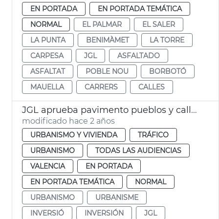
EN PORTADA
EN PORTADA TEMÁTICA
NORMAL
EL PALMAR
EL SALER
LA PUNTA
BENIMÀMET
LA TORRE
CARPESA
JGL
ASFALTADO
ASFALTAT
POBLE NOU
BORBOTÓ
MAUELLA
CARRERS
CALLES
JGL aprueba pavimento pueblos y calles València
modificado hace 2 años
URBANISMO Y VIVIENDA
TRÁFICO
URBANISMO
TODAS LAS AUDIENCIAS
VALENCIA
EN PORTADA
EN PORTADA TEMÁTICA
NORMAL
URBANISMO
URBANISME
INVERSIÓ
INVERSIÓN
JGL