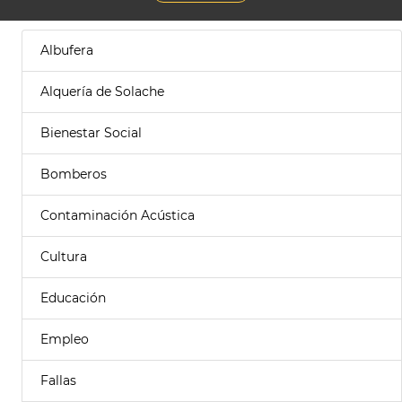
Albufera
Alquería de Solache
Bienestar Social
Bomberos
Contaminación Acústica
Cultura
Educación
Empleo
Fallas