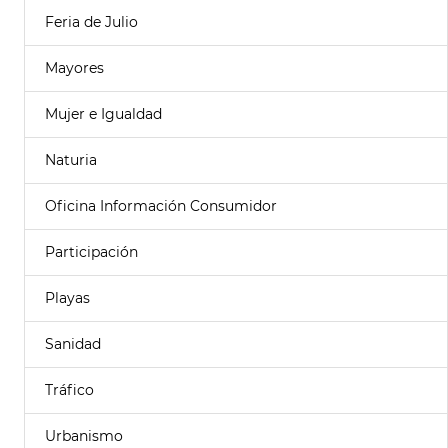
Feria de Julio
Mayores
Mujer e Igualdad
Naturia
Oficina Información Consumidor
Participación
Playas
Sanidad
Tráfico
Urbanismo