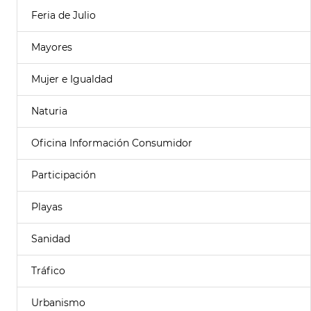
Feria de Julio
Mayores
Mujer e Igualdad
Naturia
Oficina Información Consumidor
Participación
Playas
Sanidad
Tráfico
Urbanismo