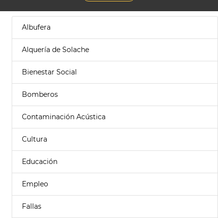
Albufera
Alquería de Solache
Bienestar Social
Bomberos
Contaminación Acústica
Cultura
Educación
Empleo
Fallas