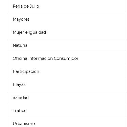
Feria de Julio
Mayores
Mujer e Igualdad
Naturia
Oficina Información Consumidor
Participación
Playas
Sanidad
Tráfico
Urbanismo