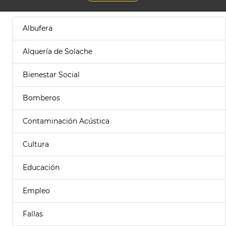
Albufera
Alquería de Solache
Bienestar Social
Bomberos
Contaminación Acústica
Cultura
Educación
Empleo
Fallas