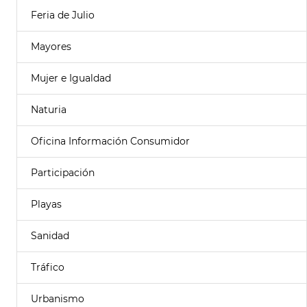
Feria de Julio
Mayores
Mujer e Igualdad
Naturia
Oficina Información Consumidor
Participación
Playas
Sanidad
Tráfico
Urbanismo