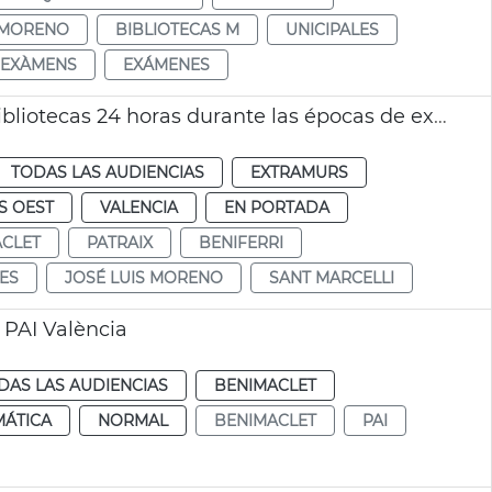
 MORENO
BIBLIOTECAS M
UNICIPALES
EXÀMENS
EXÁMENES
El Ayuntamiento de València abrirá cinco bibliotecas 24 horas durante las épocas de exámenes
TODAS LAS AUDIENCIAS
EXTRAMURS
S OEST
VALENCIA
EN PORTADA
CLET
PATRAIX
BENIFERRI
ES
JOSÉ LUIS MORENO
SANT MARCELLI
PAI València
DAS LAS AUDIENCIAS
BENIMACLET
MÁTICA
NORMAL
BENIMACLET
PAI