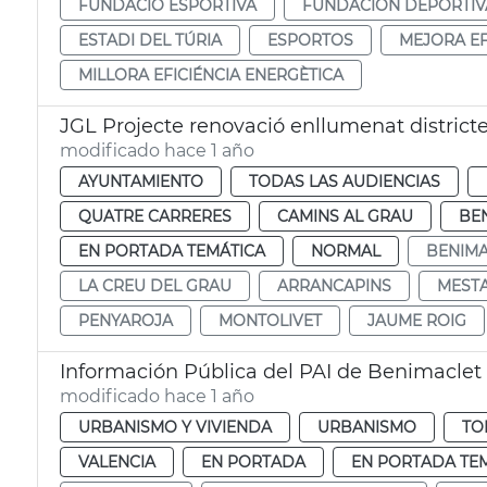
FUNDACIÓ ESPORTIVA
FUNDACIÓN DEPORTIV
ESTADI DEL TÚRIA
ESPORTOS
MEJORA EF
MILLORA EFICIÉNCIA ENERGÈTICA
JGL Projecte renovació enllumenat district
modificado hace 1 año
AYUNTAMIENTO
TODAS LAS AUDIENCIAS
QUATRE CARRERES
CAMINS AL GRAU
BE
EN PORTADA TEMÁTICA
NORMAL
BENIMA
LA CREU DEL GRAU
ARRANCAPINS
MEST
PENYAROJA
MONTOLIVET
JAUME ROIG
Información Pública del PAI de Benimaclet
modificado hace 1 año
URBANISMO Y VIVIENDA
URBANISMO
TO
VALENCIA
EN PORTADA
EN PORTADA TE