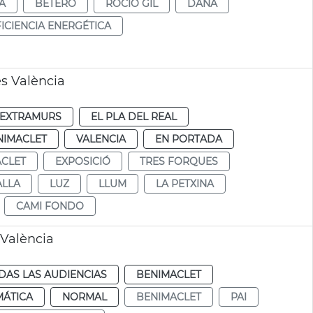
A
BETERÓ
ROCÍO GIL
DANA
ICIENCIA ENERGÉTICA
es València
EXTRAMURS
EL PLA DEL REAL
NIMACLET
VALENCIA
EN PORTADA
CLET
EXPOSICIÓ
TRES FORQUES
ALLA
LUZ
LLUM
LA PETXINA
CAMI FONDO
 València
DAS LAS AUDIENCIAS
BENIMACLET
MÁTICA
NORMAL
BENIMACLET
PAI