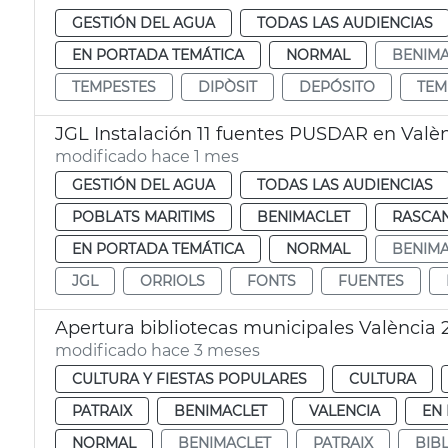
GESTIÓN DEL AGUA
TODAS LAS AUDIENCIAS
EN PORTADA TEMÁTICA
NORMAL
BENIMA
TEMPESTES
DIPÒSIT
DEPÓSITO
TEM
JGL Instalación 11 fuentes PUSDAR en Valè
modificado hace 1 mes
GESTIÓN DEL AGUA
TODAS LAS AUDIENCIAS
POBLATS MARITIMS
BENIMACLET
RASCA
EN PORTADA TEMÁTICA
NORMAL
BENIMA
JGL
ORRIOLS
FONTS
FUENTES
Apertura bibliotecas municipales València
modificado hace 3 meses
CULTURA Y FIESTAS POPULARES
CULTURA
PATRAIX
BENIMACLET
VALENCIA
EN
NORMAL
BENIMACLET
PATRAIX
BIB