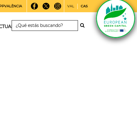
PPVALÈNCIA
VAL
CAS
CTUALIDAD