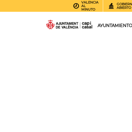
VALENCIA
GOBIER
AL
ABIERTO
MINUTO
AYUNTAMIENT