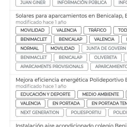
JUAN GINER
INFORMACIÓN PÚBLICA
INF
Solares para aparcamientos en Benicalap,
modificado hace 1 año
MOVILIDAD
VALENCIA
TRÁFICO
TOD
BENIMACLET
BENICALAP
VALENCIA
NORMAL
MOVILIDAD
JUNTA DE GOVERN
BENIMACLET
BENICALAP
OLIVERETA
APARCAMENTS PROVISIONALS
APARCAMIENTO
Mejora eficiencia energética Polideportivo
modificado hace 1 año
EDUCACIÓN Y DEPORTE
MEDIO AMBIENTE
VALENCIA
EN PORTADA
EN PORTADA TE
NEXT GENERATION
POLIESPORTIU
POLID
Instalación aire acondicionado colegio Ben