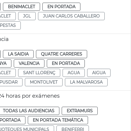
BENIMACLET
EN PORTADA
CLET
JGL
JUAN CARLOS CABALLERO
PESTAS
ncia
LA SAIDIA
QUATRE CARRERES
NYA
VALENCIA
EN PORTADA
CLET
SANT LLORENÇ
AGUA
AIGUA
PUSDAR
MONTOLIVET
LA MALVAROSA
 24 horas por exámenes
TODAS LAS AUDIENCIAS
EXTRAMURS
 PORTADA
EN PORTADA TEMÁTICA
LIOTEQUES MUNICIPALS
BENIFERRI