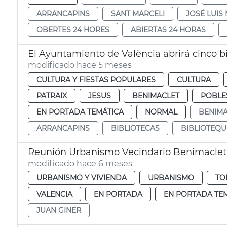
ARRANCAPINS
SANT MARCELI
JOSÉ LUIS
OBERTES 24 HORES
ABIERTAS 24 HORAS
modificado hace 5 meses
CULTURA Y FIESTAS POPULARES
CULTURA
PATRAIX
JESUS
BENIMACLET
POBLE
EN PORTADA TEMÁTICA
NORMAL
BENIMA
ARRANCAPINS
BIBLIOTECAS
BIBLIOTEQU
Reunión Urbanismo Vecindario Benimaclet 
modificado hace 6 meses
URBANISMO Y VIVIENDA
URBANISMO
TO
VALENCIA
EN PORTADA
EN PORTADA TE
JUAN GINER