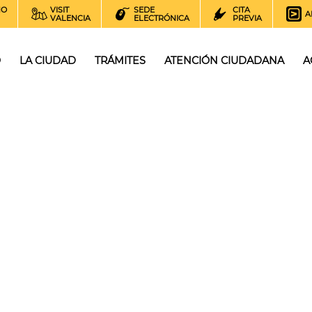
NO
VISIT
SEDE
CITA
A
VALENCIA
ELECTRÓNICA
PREVIA
O
LA CIUDAD
TRÁMITES
ATENCIÓN CIUDADANA
A