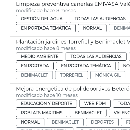
Limpieza preventiva cañerías EMIVASA Val
modificado hace 8 meses
GESTIÓN DEL AGUA
TODAS LAS AUDIENCIAS
EN PORTADA TEMÁTICA
NORMAL
BENIMA
Plantación jardines Torrefiel y Benimaclet 
modificado hace 8 meses
MEDIO AMBIENTE
TODAS LAS AUDIENCIAS
EN PORTADA
EN PORTADA TEMÁTICA
NO
BENIMACLET
TORREFIEL
MÓNICA GIL
Mejora energética de polideportivos Beteró,
modificado hace 10 meses
EDUCACIÓN Y DEPORTE
WEB FDM
TODA
POBLATS MARITIMS
BENIMACLET
VALENC
NORMAL
BENIMACLET
DEPORTES
F