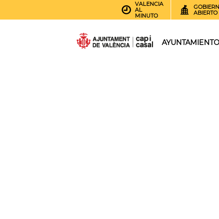
VALENCIA
GOBIER
AL
ABIERTO
MINUTO
AYUNTAMIENT