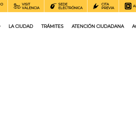
NO
VISIT
SEDE
CITA
A
VALENCIA
ELECTRÓNICA
PREVIA
O
LA CIUDAD
TRÁMITES
ATENCIÓN CIUDADANA
A