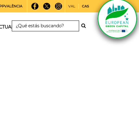
PPVALÈNCIA
VAL
CAS
CTUALIDAD