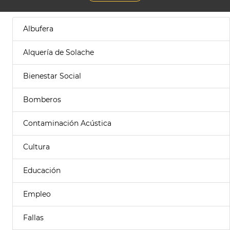
Albufera
Alquería de Solache
Bienestar Social
Bomberos
Contaminación Acústica
Cultura
Educación
Empleo
Fallas