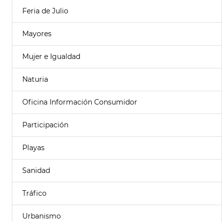
Feria de Julio
Mayores
Mujer e Igualdad
Naturia
Oficina Información Consumidor
Participación
Playas
Sanidad
Tráfico
Urbanismo