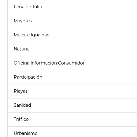
Feria de Julio
Mayores
Mujer e Igualdad
Naturia
Oficina Información Consumidor
Participación
Playas
Sanidad
Tráfico
Urbanismo