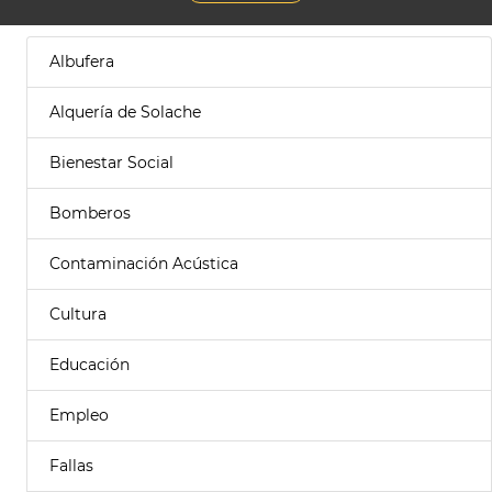
Albufera
Alquería de Solache
Bienestar Social
Bomberos
Contaminación Acústica
Cultura
Educación
Empleo
Fallas