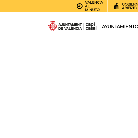
VALENCIA
GOBIER
AL
ABIERTO
MINUTO
AYUNTAMIENT