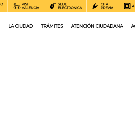
NO
VISIT
SEDE
CITA
A
VALENCIA
ELECTRÓNICA
PREVIA
O
LA CIUDAD
TRÁMITES
ATENCIÓN CIUDADANA
A