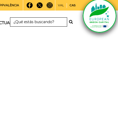
PPVALÈNCIA
VAL
CAS
CTUALIDAD