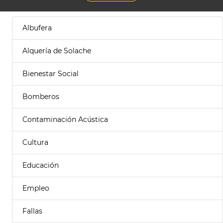
Albufera
Alquería de Solache
Bienestar Social
Bomberos
Contaminación Acústica
Cultura
Educación
Empleo
Fallas