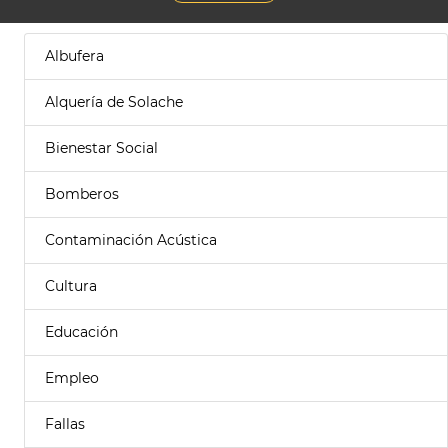
Albufera
Alquería de Solache
Bienestar Social
Bomberos
Contaminación Acústica
Cultura
Educación
Empleo
Fallas