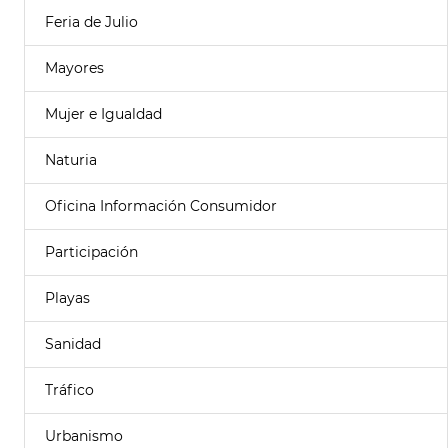
Feria de Julio
Mayores
Mujer e Igualdad
Naturia
Oficina Información Consumidor
Participación
Playas
Sanidad
Tráfico
Urbanismo