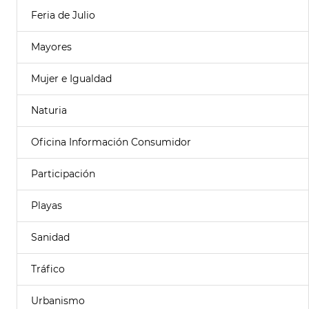
Feria de Julio
Mayores
Mujer e Igualdad
Naturia
Oficina Información Consumidor
Participación
Playas
Sanidad
Tráfico
Urbanismo