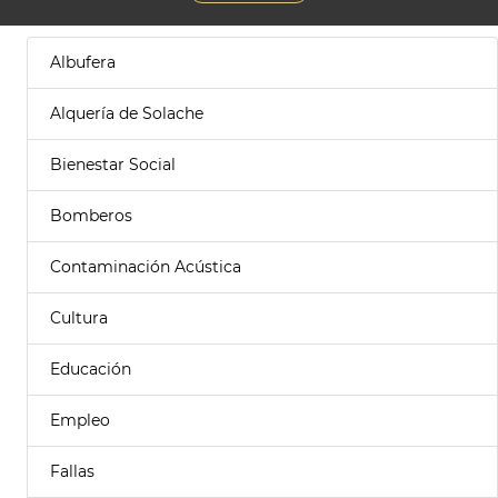
Albufera
Alquería de Solache
Bienestar Social
Bomberos
Contaminación Acústica
Cultura
Educación
Empleo
Fallas