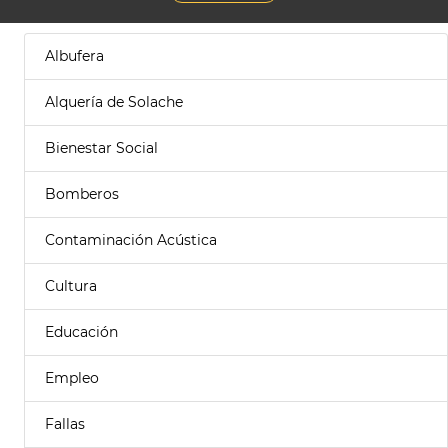
Albufera
Alquería de Solache
Bienestar Social
Bomberos
Contaminación Acústica
Cultura
Educación
Empleo
Fallas