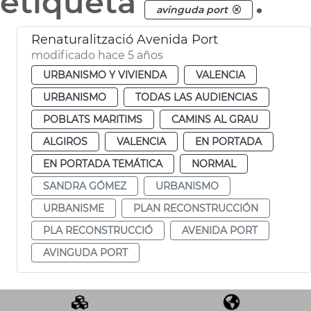
etiqueta
.
avinguda port
Renaturalització Avenida Port
modificado hace 5 años
URBANISMO Y VIVIENDA
VALENCIA
URBANISMO
TODAS LAS AUDIENCIAS
POBLATS MARITIMS
CAMINS AL GRAU
ALGIROS
VALENCIA
EN PORTADA
EN PORTADA TEMÁTICA
NORMAL
SANDRA GÓMEZ
URBANISMO
URBANISME
PLAN RECONSTRUCCIÓN
PLA RECONSTRUCCIÓ
AVENIDA PORT
AVINGUDA PORT