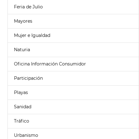
Feria de Julio
Mayores
Mujer e Igualdad
Naturia
Oficina Información Consumidor
Participación
Playas
Sanidad
Tráfico
Urbanismo