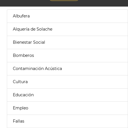
Albufera
Alquería de Solache
Bienestar Social
Bomberos
Contaminación Acústica
Cultura
Educación
Empleo
Fallas