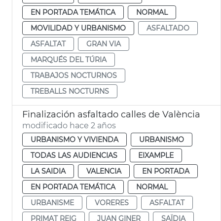
EN PORTADA TEMÁTICA
NORMAL
MOVILIDAD Y URBANISMO
ASFALTADO
ASFALTAT
GRAN VIA
MARQUÉS DEL TÚRIA
TRABAJOS NOCTURNOS
TREBALLS NOCTURNS
Finalización asfaltado calles de València
modificado hace 2 años
URBANISMO Y VIVIENDA
URBANISMO
TODAS LAS AUDIENCIAS
EIXAMPLE
LA SAIDIA
VALENCIA
EN PORTADA
EN PORTADA TEMÁTICA
NORMAL
URBANISME
VORERES
ASFALTAT
PRIMAT REIG
JUAN GINER
SAÏDIA