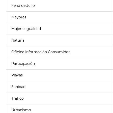
Feria de Julio
Mayores
Mujer e Igualdad
Naturia
Oficina Información Consumidor
Participación
Playas
Sanidad
Tráfico
Urbanismo