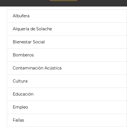
Albufera
Alquería de Solache
Bienestar Social
Bomberos
Contaminación Acústica
Cultura
Educación
Empleo
Fallas