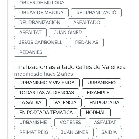
OBRES DE MILLORA
OBRAS DE MEJORA
REURBANITZACIÓ
REURBANIZACIÓN
ASFALTADO
ASFALTAT
JUAN GINER
JESÚS CARBONELL
PEDANÍAS
PEDANIES
Finalización asfaltado calles de València
modificado hace 2 años
URBANISMO Y VIVIENDA
URBANISMO
TODAS LAS AUDIENCIAS
EIXAMPLE
LA SAIDIA
VALENCIA
EN PORTADA
EN PORTADA TEMÁTICA
NORMAL
URBANISME
VORERES
ASFALTAT
PRIMAT REIG
JUAN GINER
SAÏDIA