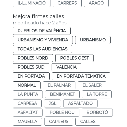
IL·LUMINACIÓ
CARRERS
ARAGÓ
Mejora firmes calles
modificado hace 2 años
PUEBLOS DE VALÈNCIA
URBANISMO Y VIVIENDA
URBANISMO
TODAS LAS AUDIENCIAS
POBLES NORD
POBLES OEST
POBLES SUD
VALENCIA
EN PORTADA
EN PORTADA TEMÁTICA
NORMAL
EL PALMAR
EL SALER
LA PUNTA
BENIMÀMET
LA TORRE
CARPESA
JGL
ASFALTADO
ASFALTAT
POBLE NOU
BORBOTÓ
MAUELLA
CARRERS
CALLES