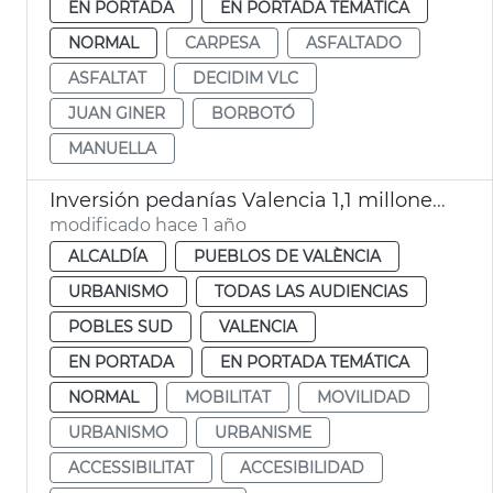
EN PORTADA
EN PORTADA TEMÁTICA
NORMAL
CARPESA
ASFALTADO
ASFALTAT
DECIDIM VLC
JUAN GINER
BORBOTÓ
MANUELLA
Inversión pedanías Valencia 1,1 millones de euros en un año
modificado hace 1 año
ALCALDÍA
PUEBLOS DE VALÈNCIA
URBANISMO
TODAS LAS AUDIENCIAS
POBLES SUD
VALENCIA
EN PORTADA
EN PORTADA TEMÁTICA
NORMAL
MOBILITAT
MOVILIDAD
URBANISMO
URBANISME
ACCESSIBILITAT
ACCESIBILIDAD