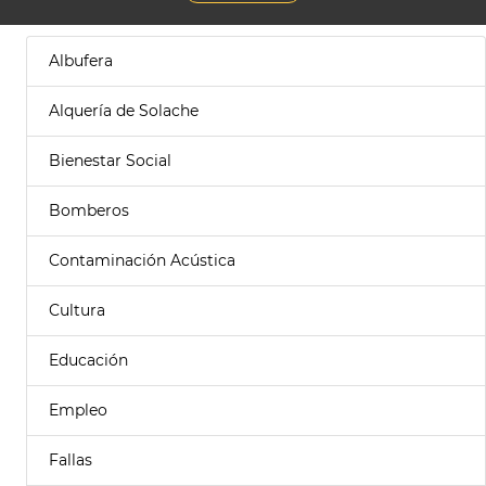
Albufera
Alquería de Solache
Bienestar Social
Bomberos
Contaminación Acústica
Cultura
Educación
Empleo
Fallas