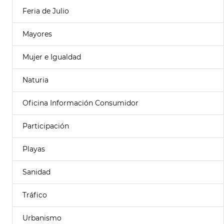
Feria de Julio
Mayores
Mujer e Igualdad
Naturia
Oficina Información Consumidor
Participación
Playas
Sanidad
Tráfico
Urbanismo