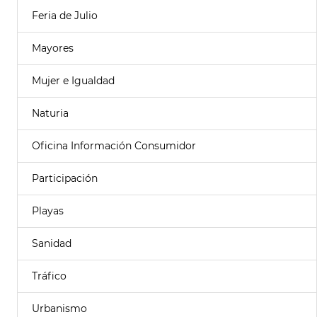
Feria de Julio
Mayores
Mujer e Igualdad
Naturia
Oficina Información Consumidor
Participación
Playas
Sanidad
Tráfico
Urbanismo