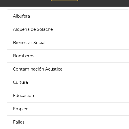
Albufera
Alquería de Solache
Bienestar Social
Bomberos
Contaminación Acústica
Cultura
Educación
Empleo
Fallas