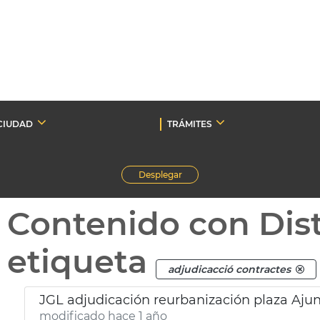
CIUDAD
TRÁMITES
Desplegar
Contenido con Dist
etiqueta
adjudicacció contractes
JGL adjudicación reurbanización plaza Aj
modificado hace 1 año