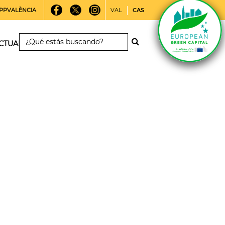
PPVALÈNCIA
VAL
CAS
CTUALIDAD