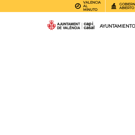
VALENCIA
GOBIER
AL
ABIERTO
MINUTO
AYUNTAMIENT