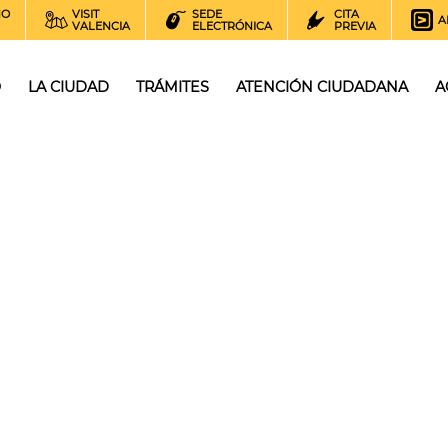
NO
VISIT
SEDE
CITA
A
VALENCIA
ELECTRÓNICA
PREVIA
O
LA CIUDAD
TRÁMITES
ATENCIÓN CIUDADANA
A