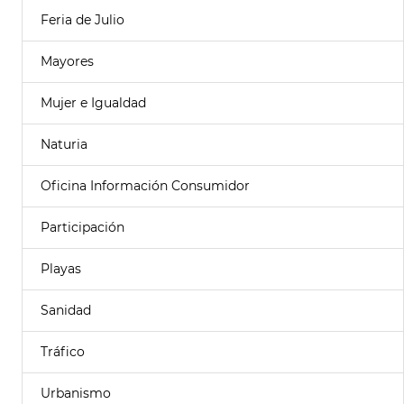
Feria de Julio
Mayores
Mujer e Igualdad
Naturia
Oficina Información Consumidor
Participación
Playas
Sanidad
Tráfico
Urbanismo