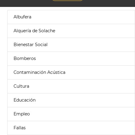
Albufera
Alquería de Solache
Bienestar Social
Bomberos
Contaminación Acústica
Cultura
Educación
Empleo
Fallas