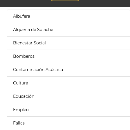
Albufera
Alquería de Solache
Bienestar Social
Bomberos
Contaminación Acústica
Cultura
Educación
Empleo
Fallas