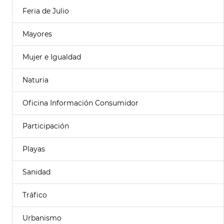
Feria de Julio
Mayores
Mujer e Igualdad
Naturia
Oficina Información Consumidor
Participación
Playas
Sanidad
Tráfico
Urbanismo