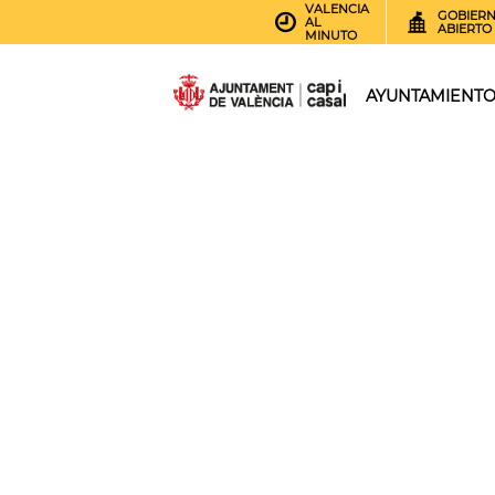
VALENCIA
GOBIER
AL
ABIERTO
MINUTO
AYUNTAMIENT