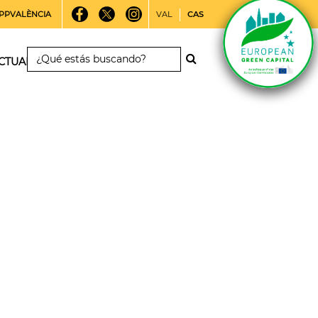
PPVALÈNCIA
VAL
CAS
CTUALIDAD