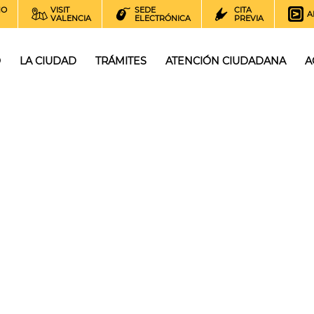
NO
VISIT
SEDE
CITA
A
VALENCIA
ELECTRÓNICA
PREVIA
O
LA CIUDAD
TRÁMITES
ATENCIÓN CIUDADANA
A