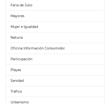
Feria de Julio
Mayores
Mujer e Igualdad
Naturia
Oficina Información Consumidor
Participación
Playas
Sanidad
Tráfico
Urbanismo