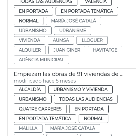
TODAS LAS AUDIENCIAS
VALENCIA
EN PORTADA
EN PORTADA TEMÁTICA
NORMAL
MARÍA JOSÉ CATALÁ
URBANISMO
URBANISME
VIVIENDA
AUMSA
LLOGUER
ALQUILER
JUAN GINER
HAVITATGE
AGÈNCIA MUNICIPAL
Empiezan las obras de 91 viviendas de alquiler social a Malilla València
modificado hace 5 meses
ALCALDÍA
URBANISMO Y VIVIENDA
URBANISMO
TODAS LAS AUDIENCIAS
QUATRE CARRERES
EN PORTADA
EN PORTADA TEMÁTICA
NORMAL
MALILLA
MARÍA JOSÉ CATALÁ