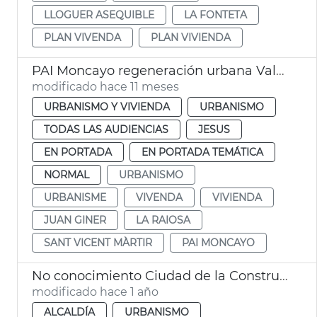
LLOGUER ASEQUIBLE
LA FONTETA
PLAN VIVENDA
PLAN VIVIENDA
PAI Moncayo regeneración urbana València
modificado hace 11 meses
URBANISMO Y VIVIENDA
URBANISMO
TODAS LAS AUDIENCIAS
JESUS
EN PORTADA
EN PORTADA TEMÁTICA
NORMAL
URBANISMO
URBANISME
VIVENDA
VIVIENDA
JUAN GINER
LA RAIOSA
SANT VICENT MÀRTIR
PAI MONCAYO
No conocimiento Ciudad de la Construcció
modificado hace 1 año
ALCALDÍA
URBANISMO