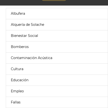
Albufera
Alquería de Solache
Bienestar Social
Bomberos
Contaminación Acústica
Cultura
Educación
Empleo
Fallas