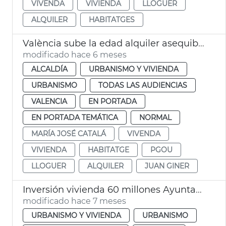
VIVENDA
VIVIENDA
LLOGUER
ALQUILER
HABITATGES
València sube la edad alquiler asequible joven a los 45 años
modificado hace 6 meses
ALCALDÍA
URBANISMO Y VIVIENDA
URBANISMO
TODAS LAS AUDIENCIAS
VALENCIA
EN PORTADA
EN PORTADA TEMÁTICA
NORMAL
MARÍA JOSÉ CATALÁ
VIVENDA
VIVIENDA
HABITATGE
PGOU
LLOGUER
ALQUILER
JUAN GINER
Inversión vivienda 60 millones Ayuntamiento València
modificado hace 7 meses
URBANISMO Y VIVIENDA
URBANISMO