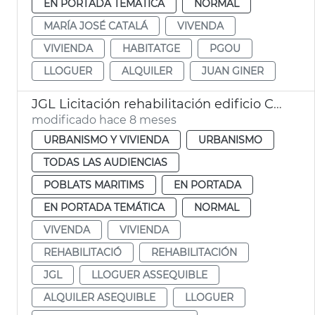
EN PORTADA TEMÁTICA
NORMAL
MARÍA JOSÉ CATALÁ
VIVENDA
VIVIENDA
HABITATGE
PGOU
LLOGUER
ALQUILER
JUAN GINER
JGL Licitación rehabilitación edificio Cabañal alquiler asequible València
modificado hace 8 meses
URBANISMO Y VIVIENDA
URBANISMO
TODAS LAS AUDIENCIAS
POBLATS MARITIMS
EN PORTADA
EN PORTADA TEMÁTICA
NORMAL
VIVENDA
VIVIENDA
REHABILITACIÓ
REHABILITACIÓN
JGL
LLOGUER ASSEQUIBLE
ALQUILER ASEQUIBLE
LLOGUER