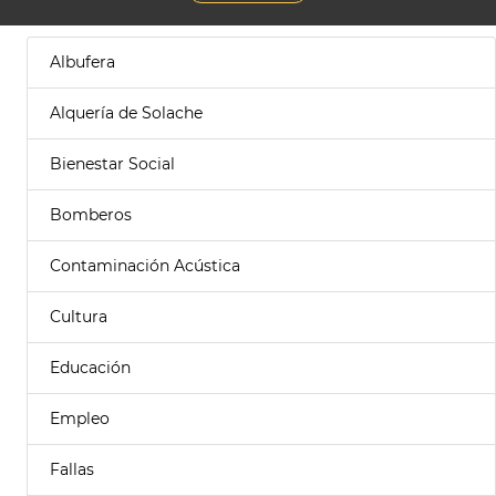
Albufera
Alquería de Solache
Bienestar Social
Bomberos
Contaminación Acústica
Cultura
Educación
Empleo
Fallas