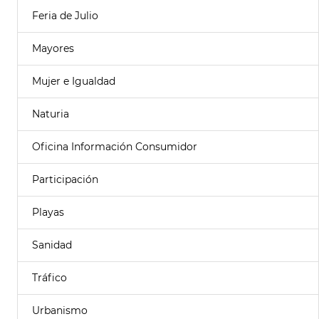
Feria de Julio
Mayores
Mujer e Igualdad
Naturia
Oficina Información Consumidor
Participación
Playas
Sanidad
Tráfico
Urbanismo