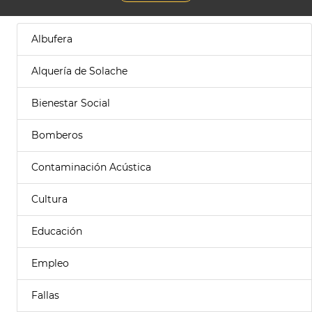
Albufera
Alquería de Solache
Bienestar Social
Bomberos
Contaminación Acústica
Cultura
Educación
Empleo
Fallas