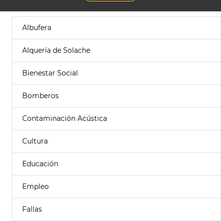
Albufera
Alquería de Solache
Bienestar Social
Bomberos
Contaminación Acústica
Cultura
Educación
Empleo
Fallas