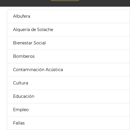
Albufera
Alquería de Solache
Bienestar Social
Bomberos
Contaminación Acústica
Cultura
Educación
Empleo
Fallas