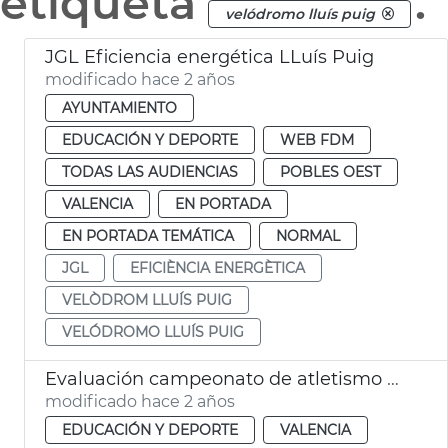
etiqueta
.
velódromo lluís puig
JGL Eficiencia energética LLuís Puig
modificado hace 2 años
AYUNTAMIENTO
EDUCACIÓN Y DEPORTE
WEB FDM
TODAS LAS AUDIENCIAS
POBLES OEST
VALENCIA
EN PORTADA
EN PORTADA TEMÁTICA
NORMAL
JGL
EFICIÈNCIA ENERGÈTICA
VELÒDROM LLUÍS PUIG
VELÓDROMO LLUÍS PUIG
Evaluación campeonato de atletismo 2027
modificado hace 2 años
EDUCACIÓN Y DEPORTE
VALENCIA