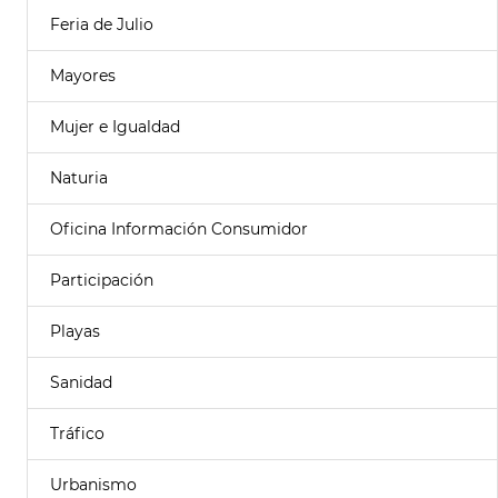
Feria de Julio
Mayores
Mujer e Igualdad
Naturia
Oficina Información Consumidor
Participación
Playas
Sanidad
Tráfico
Urbanismo