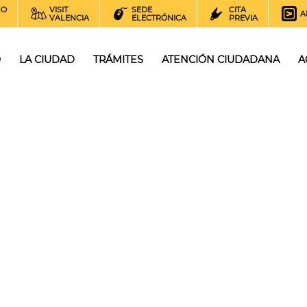
NO
VISIT
SEDE
CITA
A
VALENCIA
ELECTRÓNICA
PREVIA
O
LA CIUDAD
TRÁMITES
ATENCIÓN CIUDADANA
A