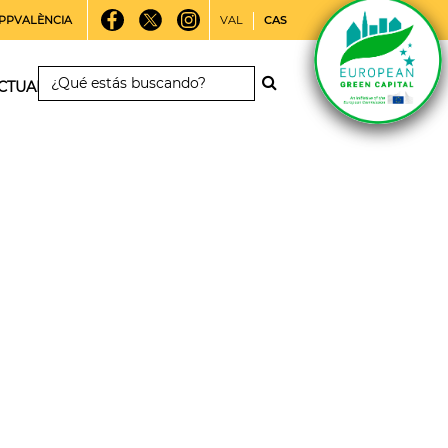
PPVALÈNCIA
VAL
CAS
CTUALIDAD