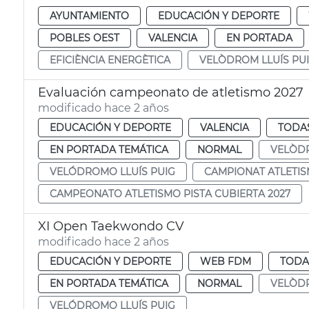
AYUNTAMIENTO
EDUCACIÓN Y DEPORTE
POBLES OEST
VALENCIA
EN PORTADA
EFICIÈNCIA ENERGÈTICA
VELÒDROM LLUÍS PU
Evaluación campeonato de atletismo 2027
modificado hace 2 años
EDUCACIÓN Y DEPORTE
VALENCIA
TODAS
EN PORTADA TEMÁTICA
NORMAL
VELÒDR
VELÓDROMO LLUÍS PUIG
CAMPIONAT ATLETIS
CAMPEONATO ATLETISMO PISTA CUBIERTA 2027
XI Open Taekwondo CV
modificado hace 2 años
EDUCACIÓN Y DEPORTE
WEB FDM
TODA
EN PORTADA TEMÁTICA
NORMAL
VELÒDR
VELÓDROMO LLUÍS PUIG