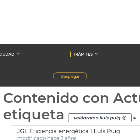
CIUDAD
TRÁMITES
Desplegar
Contenido con Act
etiqueta
.
velódromo lluís puig
JGL Eficiencia energética LLuís Puig
modificado hace 2 años