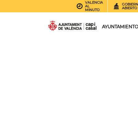
VALENCIA
GOBIER
AL
ABIERTO
MINUTO
AYUNTAMIENT