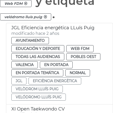
y etiqueta
Web FDM
.
velódromo lluís puig
JGL Eficiencia energética LLuís Puig
modificado hace 2 años
AYUNTAMIENTO
EDUCACIÓN Y DEPORTE
WEB FDM
TODAS LAS AUDIENCIAS
POBLES OEST
VALENCIA
EN PORTADA
EN PORTADA TEMÁTICA
NORMAL
JGL
EFICIÈNCIA ENERGÈTICA
VELÒDROM LLUÍS PUIG
VELÓDROMO LLUÍS PUIG
XI Open Taekwondo CV