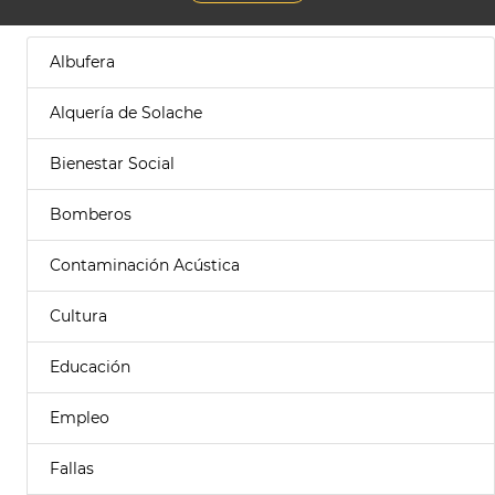
Albufera
Alquería de Solache
Bienestar Social
Bomberos
Contaminación Acústica
Cultura
Educación
Empleo
Fallas