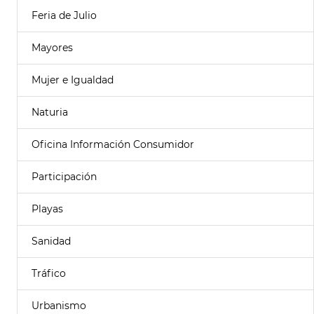
Feria de Julio
Mayores
Mujer e Igualdad
Naturia
Oficina Información Consumidor
Participación
Playas
Sanidad
Tráfico
Urbanismo