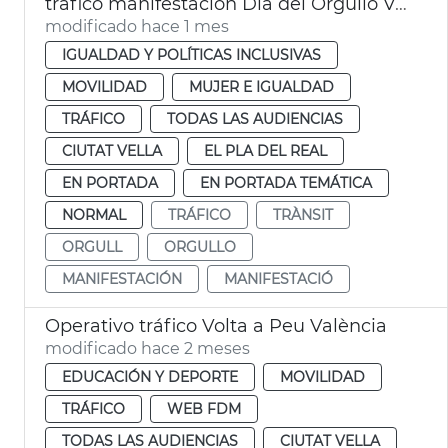
tráfico manifestación Día del Orgullo València
modificado hace 1 mes
IGUALDAD Y POLÍTICAS INCLUSIVAS
MOVILIDAD
MUJER E IGUALDAD
TRÁFICO
TODAS LAS AUDIENCIAS
CIUTAT VELLA
EL PLA DEL REAL
EN PORTADA
EN PORTADA TEMÁTICA
NORMAL
TRÁFICO
TRÀNSIT
ORGULL
ORGULLO
MANIFESTACIÓN
MANIFESTACIÓ
Operativo tráfico Volta a Peu València
modificado hace 2 meses
EDUCACIÓN Y DEPORTE
MOVILIDAD
TRÁFICO
WEB FDM
TODAS LAS AUDIENCIAS
CIUTAT VELLA