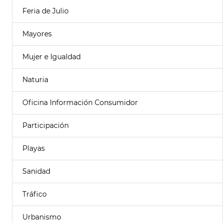
Feria de Julio
Mayores
Mujer e Igualdad
Naturia
Oficina Información Consumidor
Participación
Playas
Sanidad
Tráfico
Urbanismo