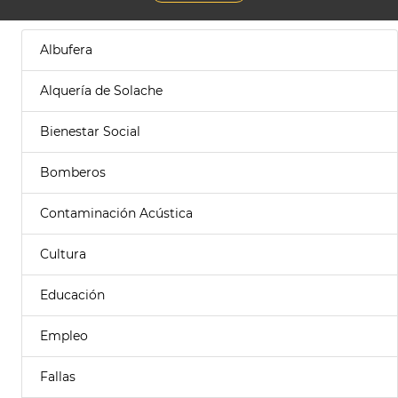
Albufera
Alquería de Solache
Bienestar Social
Bomberos
Contaminación Acústica
Cultura
Educación
Empleo
Fallas