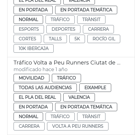
EL PLA DEL REAL
VALENCIA
EN PORTADA
EN PORTADA TEMÁTICA
NORMAL
TRÁFICO
TRÀNSIT
ESPORTS
DEPORTES
CARRERA
CORTES
TALLS
5K
ROCÍO GIL
10K IBERCAJA
Tráfico Volta a Peu Runners Ciutat de València
modificado hace 1 año
MOVILIDAD
TRÁFICO
TODAS LAS AUDIENCIAS
EIXAMPLE
EL PLA DEL REAL
VALENCIA
EN PORTADA
EN PORTADA TEMÁTICA
NORMAL
TRÁFICO
TRÀNSIT
CARRERA
VOLTA A PEU RUNNERS