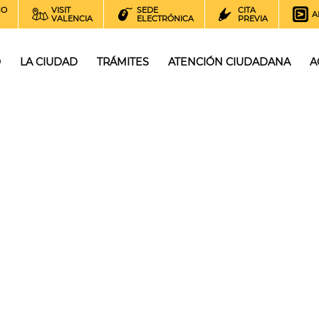
NO
VISIT
SEDE
CITA
A
VALENCIA
ELECTRÓNICA
PREVIA
O
LA CIUDAD
TRÁMITES
ATENCIÓN CIUDADANA
A