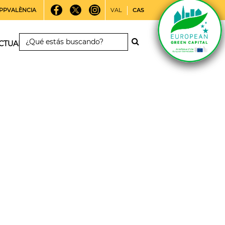
PPVALÈNCIA
VAL
CAS
CTUALIDAD