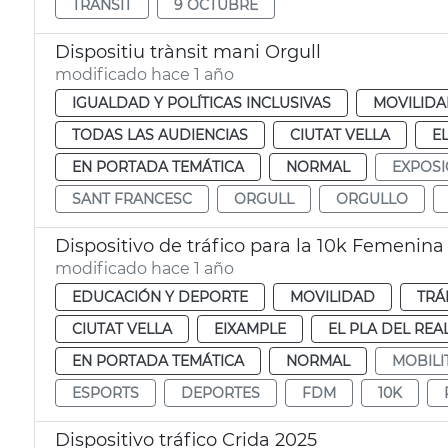
TRÀNSIT
9 OCTUBRE
Dispositiu trànsit mani Orgull
modificado hace 1 año
IGUALDAD Y POLÍTICAS INCLUSIVAS
MOVILID
TODAS LAS AUDIENCIAS
CIUTAT VELLA
E
EN PORTADA TEMÁTICA
NORMAL
EXPOSI
SANT FRANCESC
ORGULL
ORGULLO
Dispositivo de tráfico para la 10k Femenina
modificado hace 1 año
EDUCACIÓN Y DEPORTE
MOVILIDAD
TRÁ
CIUTAT VELLA
EIXAMPLE
EL PLA DEL REA
EN PORTADA TEMÁTICA
NORMAL
MOBILI
ESPORTS
DEPORTES
FDM
10K
Dispositivo tráfico Crida 2025