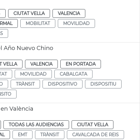
S
CIUTAT VELLA
VALENCIA
RMAL
MOBILITAT
MOVILIDAD
25
del Año Nuevo Chino
T VELLA
VALENCIA
EN PORTADA
TAT
MOVILIDAD
CABALGATA
O
TRÀNSIT
DISPOSITIVO
DISPOSITIU
SITO
 en València
TODAS LAS AUDIENCIAS
CIUTAT VELLA
AL
EMT
TRÀNSIT
CAVALCADA DE REIS