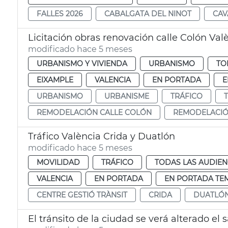
FALLES 2026
CABALGATA DEL NINOT
CAV
Licitación obras renovación calle Colón Val
modificado hace 5 meses
URBANISMO Y VIVIENDA
URBANISMO
TO
EIXAMPLE
VALENCIA
EN PORTADA
E
URBANISMO
URBANISME
TRÁFICO
REMODELACIÓN CALLE COLÓN
REMODELACIÓ
Tráfico València Crida y Duatlón
modificado hace 5 meses
MOVILIDAD
TRÁFICO
TODAS LAS AUDIEN
VALENCIA
EN PORTADA
EN PORTADA TE
CENTRE GESTIÓ TRÀNSIT
CRIDA
DUATLÓ
El tránsito de la ciudad se verá alterado el