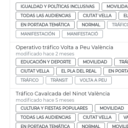
IGUALDAD Y POLÍTICAS INCLUSIVAS
MOVILID
TODAS LAS AUDIENCIAS
CIUTAT VELLA
E
EN PORTADA TEMÁTICA
NORMAL
TRÁFIC
MANIFESTACIÓN
MANIFESTACIÓ
Operativo tráfico Volta a Peu València
modificado hace 2 meses
EDUCACIÓN Y DEPORTE
MOVILIDAD
TRÁ
CIUTAT VELLA
EL PLA DEL REAL
EN PORT
TRÁFICO
TRÀNSIT
VOLTA A PEU
Tráfico Cavalcada del Ninot València
modificado hace 5 meses
CULTURA Y FIESTAS POPULARES
MOVILIDAD
TODAS LAS AUDIENCIAS
CIUTAT VELLA
V
EN PORTADA TEMÁTICA
NORMAL
MOVIL