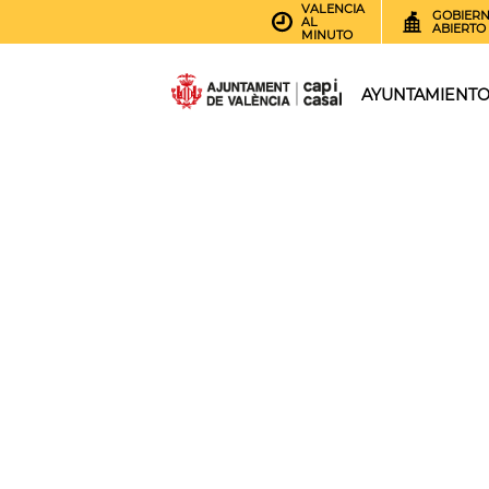
VALENCIA
GOBIER
AL
ABIERTO
MINUTO
AYUNTAMIENT