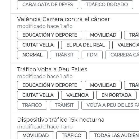
CABALGATA DE REYES
TRÁFICO RODADO
València Carrera contra el cáncer
modificado hace 1 año
EDUCACIÓN Y DEPORTE
MOVILIDAD
TRÁ
CIUTAT VELLA
EL PLA DEL REAL
VALENCI
NORMAL
TRÀNSIT
FDM
CARRERA C
Tráfico Volta a Peu Falles
modificado hace 1 año
EDUCACIÓN Y DEPORTE
MOVILIDAD
TRÁ
CIUTAT VELLA
VALENCIA
EN PORTADA
TRÁFICO
TRÀNSIT
VOLTA A PEU DE LES F
Dispositivo tráfico 15k nocturna
modificado hace 1 año
MOVILIDAD
TRÁFICO
TODAS LAS AUDIEN