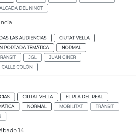
ALCADA DEL NINOT
ència
DAS LAS AUDIENCIAS
CIUTAT VELLA
N PORTADA TEMÁTICA
NORMAL
TRÀNSIT
JGL
JUAN GINER
 CALLE COLÓN
CIAS
CIUTAT VELLA
EL PLA DEL REAL
MÁTICA
NORMAL
MOBILITAT
TRÀNSIT
N
 sábado 14