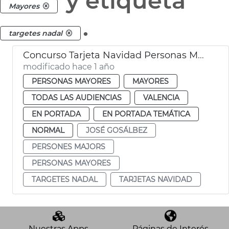
y etiqueta
Mayores
.
targetes nadal
Concurso Tarjeta Navidad Personas Mayores València
modificado hace 1 año
PERSONAS MAYORES
MAYORES
TODAS LAS AUDIENCIAS
VALENCIA
EN PORTADA
EN PORTADA TEMÁTICA
NORMAL
JOSÉ GOSÁLBEZ
PERSONES MAJORS
PERSONAS MAYORES
TARGETES NADAL
TARJETAS NAVIDAD
Nuestras Apps
Páginas de Interés