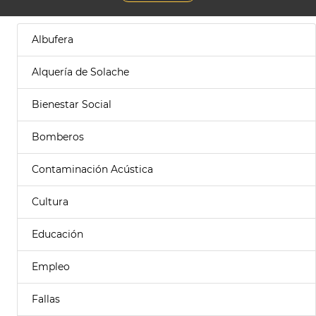
Albufera
Alquería de Solache
Bienestar Social
Bomberos
Contaminación Acústica
Cultura
Educación
Empleo
Fallas