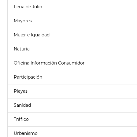
Feria de Julio
Mayores
Mujer e Igualdad
Naturia
Oficina Información Consumidor
Participación
Playas
Sanidad
Tráfico
Urbanismo