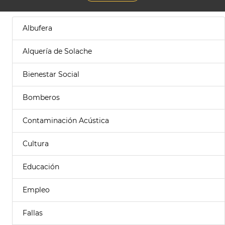
Albufera
Alquería de Solache
Bienestar Social
Bomberos
Contaminación Acústica
Cultura
Educación
Empleo
Fallas