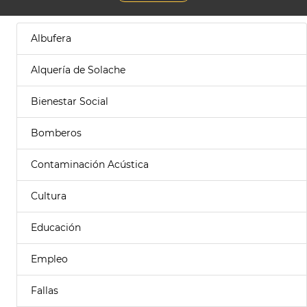
Albufera
Alquería de Solache
Bienestar Social
Bomberos
Contaminación Acústica
Cultura
Educación
Empleo
Fallas