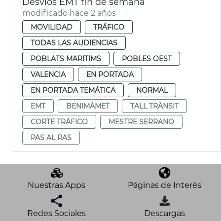
Desvíos EMT fin de semana
modificado hace 2 años
MOVILIDAD
TRÁFICO
TODAS LAS AUDIENCIAS
POBLATS MARITIMS
POBLES OEST
VALENCIA
EN PORTADA
EN PORTADA TEMÁTICA
NORMAL
EMT
BENIMÀMET
TALL TRÀNSIT
CORTE TRÁFICO
MESTRE SERRANO
PAS AL RAS
Nuestras Apps
Páginas de Interés
Redes Sociales
Descargas