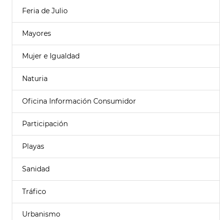
Feria de Julio
Mayores
Mujer e Igualdad
Naturia
Oficina Información Consumidor
Participación
Playas
Sanidad
Tráfico
Urbanismo