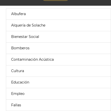
Albufera
Alquería de Solache
Bienestar Social
Bomberos
Contaminación Acústica
Cultura
Educación
Empleo
Fallas