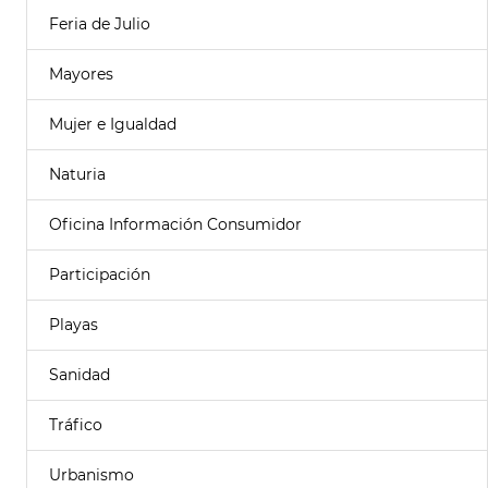
Feria de Julio
Mayores
Mujer e Igualdad
Naturia
Oficina Información Consumidor
Participación
Playas
Sanidad
Tráfico
Urbanismo