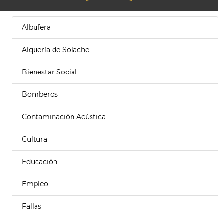
Albufera
Alquería de Solache
Bienestar Social
Bomberos
Contaminación Acústica
Cultura
Educación
Empleo
Fallas