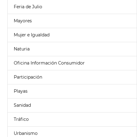
Feria de Julio
Mayores
Mujer e Igualdad
Naturia
Oficina Información Consumidor
Participación
Playas
Sanidad
Tráfico
Urbanismo