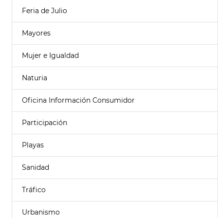
Feria de Julio
Mayores
Mujer e Igualdad
Naturia
Oficina Información Consumidor
Participación
Playas
Sanidad
Tráfico
Urbanismo