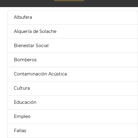
Albufera
Alquería de Solache
Bienestar Social
Bomberos
Contaminación Acústica
Cultura
Educación
Empleo
Fallas