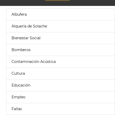
Albufera
Alquería de Solache
Bienestar Social
Bomberos
Contaminación Acústica
Cultura
Educación
Empleo
Fallas