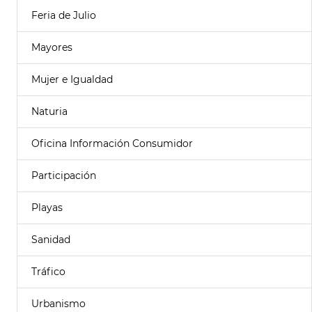
Feria de Julio
Mayores
Mujer e Igualdad
Naturia
Oficina Información Consumidor
Participación
Playas
Sanidad
Tráfico
Urbanismo